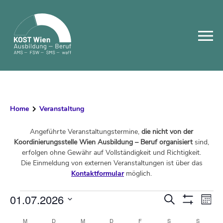
Skip
to
content
Home
Veranstaltung
Angeführte Veranstaltungstermine,
die nicht von der
Koordinierungsstelle Wien Ausbildung – Beruf organisiert
sind,
erfolgen ohne Gewähr auf Vollständigkeit und Richtigkeit.
Die Einmeldung von externen Veranstaltungen ist über das
Kontaktformular
möglich.
Veranstaltungen
01.07.2026
Veranstalt
Ver
Suche
Monat
Filter
Ans
Datum
Suche
Anzeigen
Kalender
M
MONTAG
D
DIENSTAG
M
MITTWOCH
D
DONNERSTAG
F
FREITAG
S
SAMSTAG
S
SONNTA