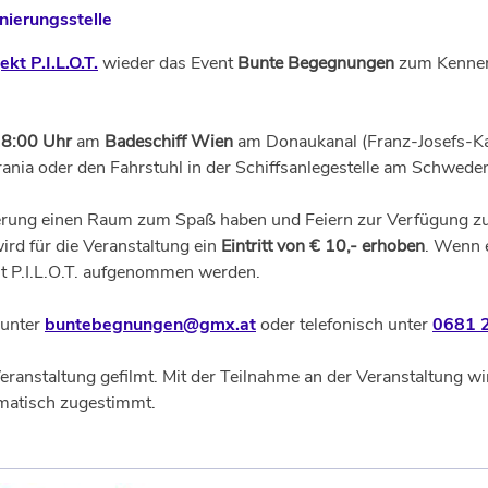
nierungsstelle
ekt P.I.L.O.T.
wieder das Event
Bunte Begegnungen
zum Kennenl
18:00 Uhr
am
Badeschiff Wien
am Donaukanal (Franz-Josefs-Ka
Urania oder den Fahrstuhl in der Schiffsanlegestelle am Schweden
rung einen Raum zum Spaß haben und Feiern zur Verfügung zu s
ird für die Veranstaltung ein
Eintritt von € 10,- erhoben
. Wenn e
mit P.I.L.O.T. aufgenommen werden.
 unter
buntebegnungen@gmx.at
oder telefonisch unter
0681 2
anstaltung gefilmt. Mit der Teilnahme an der Veranstaltung w
omatisch zugestimmt.