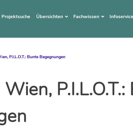
Projektsuche
Übersichten
Fachwissen
Infoservic
ien, P.I.L.O.T.: Bunte Begegnungen
 Wien, P.I.L.O.T.:
gen