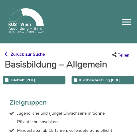
Skip
to
content
Zurück zur Suche
Teilen
Basisbildung – Allgemein
Infoblatt (PDF)
Kurzbeschreibung (PDF)
Zielgruppen
Jugendliche und (junge) Erwachsene mit/ohne
Pflichtschulabschluss
Mindestalter: ab 15 Jahren, vollendete Schulpflicht