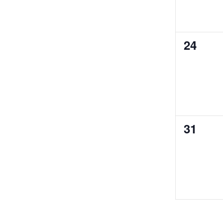
0
24
Verans
0
31
Verans