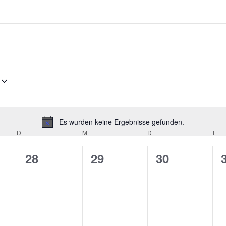
Es wurden keine Ergebnisse gefunden.
Hinweis
D
DIENSTAG
M
MITTWOCH
D
DONNERSTAG
F
FR
0
0
0
28
29
30
taltungen,
Veranstaltungen,
Veranstaltungen,
Veranstaltu