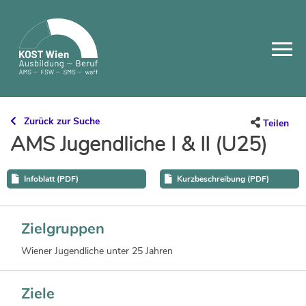
Skip
to
content
Zurück zur Suche
Teilen
AMS Jugendliche I & II (U25)
Infoblatt (PDF)
Kurzbeschreibung (PDF)
Zielgruppen
Wiener Jugendliche unter 25 Jahren
Ziele