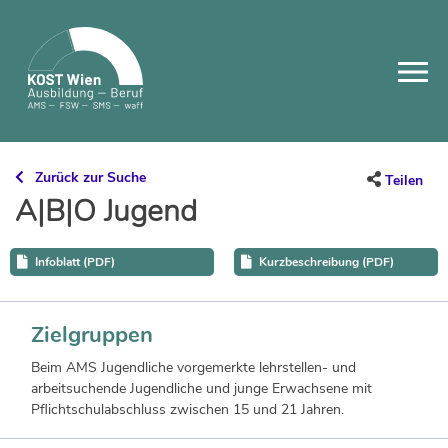
Skip
to
content
Zurück zur Suche
Teilen
A|B|O Jugend
Infoblatt (PDF)
Kurzbeschreibung (PDF)
Zielgruppen
Beim AMS Jugendliche vorgemerkte lehrstellen- und
arbeitsuchende Jugendliche und junge Erwachsene mit
Pflichtschulabschluss zwischen 15 und 21 Jahren.